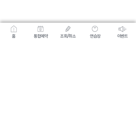
홈
통합예약
조회/취소
연습장
이벤트
개인정보 처리방침
이용약관
(주)힐스카이컨트리클럽(경주지점): 경상북도 경주시 천강로 412-299 / 대표자명: 고진호 /
사업자 등록번호: 847-85-02762
(주)힐스카이컨트리클럽 본점 소재지: 부산광역시 해운대구 반송로525번길 25, 6층 / 대표자명:
고진호 / 사업자 등록번호: 255-81-03509