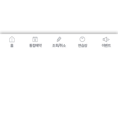
홈
통합예약
조회/취소
연습장
이벤트
개인정보 처리방침
이용약관
(주)힐스카이컨트리클럽(경주지점): 경상북도 경주시 천강로 412-299 / 대표자명: 고진호 /