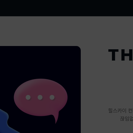
T
힐스카이 컨
끊임없