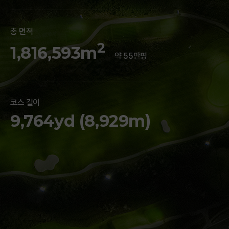
총 면적
2
1,816,593m
약 55만평
코스 길이
9,764yd (8,929m)