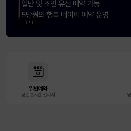
1
/
1
일반예약
당일 2시간 전까지
당