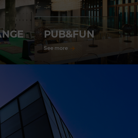
ANGE
PUB&FUN
See more